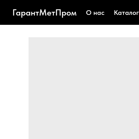
ГарантМетПром
О нас
Каталог