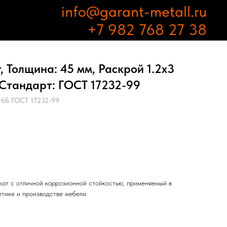
info@garant-metall.ru
+7 982 768 27 38
 Толщина: 45 мм, Раскрой 1.2х3
 Стандарт: ГОСТ 17232-99
6Б ГОСТ 17232-99
ат с отличной коррозионной стойкостью, применяемый в
етике и производстве мебели.