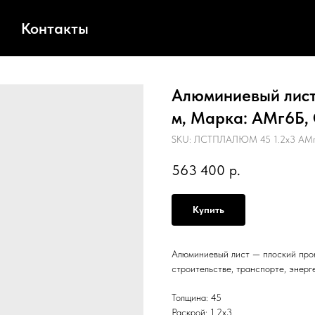
Контакты
Алюминиевый лист,
м, Марка: АМг6Б,
SKU:
ЛСТПЛАЛЮМ 45 1.2х3 АМг
563 400
р.
Купить
Алюминиевый лист — плоский прок
строительстве, транспорте, энерг
Толщина: 45
Раскрой: 1.2х3