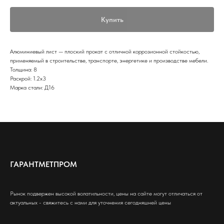
Купить
Алюминиевый лист — плоский прокат с отличной коррозионной стойкостью,
применяемый в строительстве, транспорте, энергетике и производстве мебели.
Толщина: 8
Раскрой: 1.2х3
Марка стали: Д16
ГАРАНТМЕТПРОМ
Рынок подвержен высокой волатильности, цены на сайте могут отличаться от
актуальных - свяжитесь с нами для уточнения сегодняшней цены