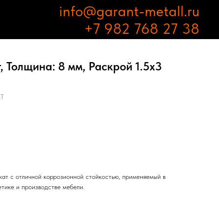
info@garant-metall.ru
+7 982 768 27 38
 Толщина: 8 мм, Раскрой 1.5х3
АТ
ат с отличной коррозионной стойкостью, применяемый в
етике и производстве мебели.