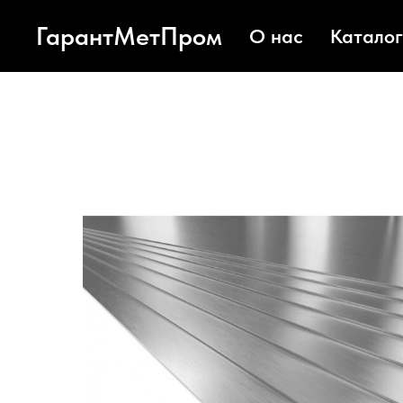
ГарантМетПром
О нас
Каталог