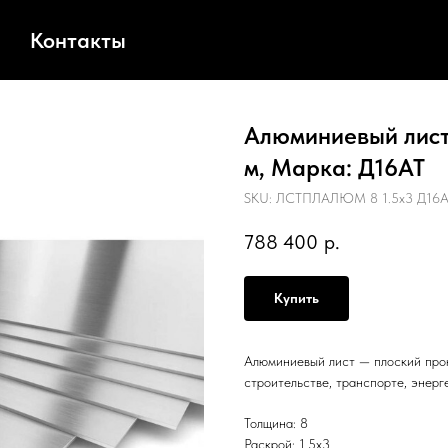
Контакты
Алюминиевый лист,
м, Марка: Д16АТ
SKU:
ЛСТПЛАЛЮМ 8 1.5х3 Д16
788 400
р.
Купить
Алюминиевый лист — плоский прок
строительстве, транспорте, энерг
Толщина: 8
Раскрой: 1.5х3