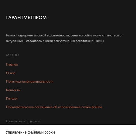
ГАРАНТМЕТПРОМ
Рынок подвержен высокой волатильности, цены на сайте могут отличаться от
актуальных - свяжитесь с нами для уточнения сегодняшней цены
МЕНЮ
Главная
О нас
Политика конфиденциальности
Контакты
Каталог
Пользовательское соглашение об использование cookie файлов
Связаться с нами
info@garant-metall.ru
Управление файлами cookie