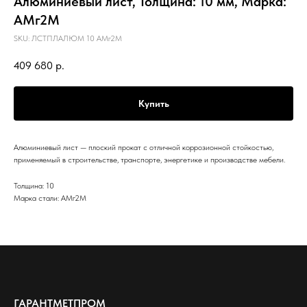
Алюминиевый лист, Толщина: 10 мм, Марка:
АМг2М
SKU:
ЛСТПЛАЛЮМ 10 АМг2М
409 680
р.
Купить
Алюминиевый лист — плоский прокат с отличной коррозионной стойкостью,
применяемый в строительстве, транспорте, энергетике и производстве мебели.
Толщина: 10
Марка стали: АМг2М
ГАРАНТМЕТПРОМ