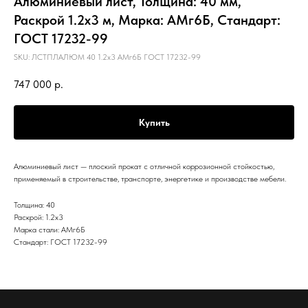
Алюминиевый лист, Толщина: 40 мм,
Раскрой 1.2х3 м, Марка: АМг6Б, Стандарт:
ГОСТ 17232-99
SKU:
ЛСТПЛАЛЮМ 40 1.2х3 АМг6Б ГОСТ 17232-99
747 000
р.
Купить
Алюминиевый лист — плоский прокат с отличной коррозионной стойкостью,
применяемый в строительстве, транспорте, энергетике и производстве мебели.
Толщина: 40
Раскрой: 1.2х3
Марка стали: АМг6Б
Стандарт: ГОСТ 17232-99