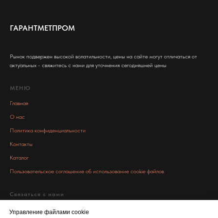
ГАРАНТМЕТПРОМ
Рынок подвержен высокой волатильности, цены на сайте могут отличаться от
актуальных - свяжитесь с нами для уточнения сегодняшней цены
МЕНЮ
Главная
О нас
Политика конфиденциальности
Контакты
Каталог
Пользовательское соглашение об использование cookie файлов
Связаться с нами
info@garant-metall.ru
Управление файлами cookie