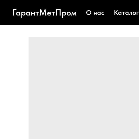
ГарантМетПром
О нас
Каталог