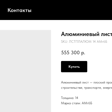
Контакты
Алюминиевый лист
SKU:
ЛСТПЛАЛЮМ 14 АМг6Б
555 300
р.
Купить
Алюминиевый лист — плоский прок
строительстве, транспорте, энерг
Толщина: 14
Марка стали: АМг6Б