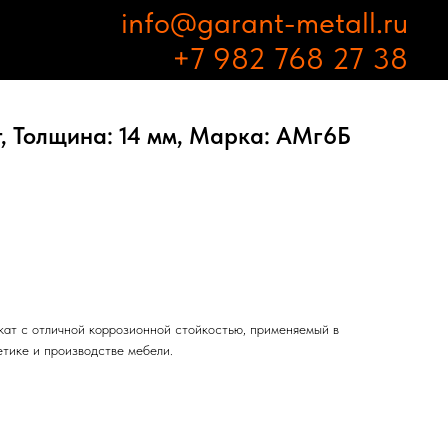
info@garant-metall.ru
+7 982 768 27 38
, Толщина: 14 мм, Марка: АМг6Б
ат с отличной коррозионной стойкостью, применяемый в
етике и производстве мебели.