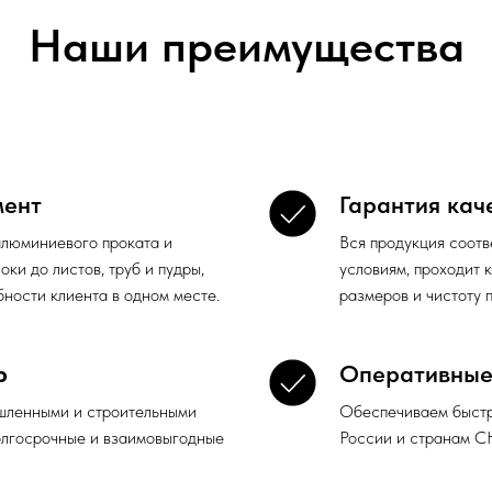
Наши преимущества
мент
Гарантия кач
алюминиевого проката и
Вся продукция соотв
оки до листов, труб и пудры,
условиям, проходит к
бности клиента в одном месте.
размеров и чистоту 
р
Оперативные
шленными и строительными
Обеспечиваем быстру
олгосрочные и взаимовыгодные
России и странам С