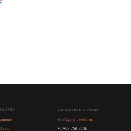
МЕНЮ
Связаться с нами
Главная
info@garant-metall.ru
О нас
+7 982 768 2738