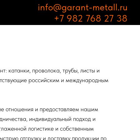
info@garant-metall.ru
+7 982 768 27 38
: катанки, проволока, трубы, листы и
етствующие российским и международным
ие отношения и предоставляем нашим
дничества, индивидуальный подход и
отлаженной логистике и собственным
струю отгрузку и доставку продукции по