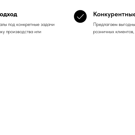
одход
Конкурентны
алы под конкретные задачи
Предлагаем выгодные
ику производства или
розничных клиентов,