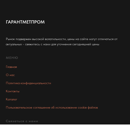
ГАРАНТМЕТПРОМ
Рынок подвержен высокой волатильности, цены на сайте могут отличаться от
актуальных - свяжитесь с нами для уточнения сегодняшней цены
МЕНЮ
Главная
О нас
Политика конфиденциальности
Контакты
Каталог
Пользовательское соглашение об использование cookie файлов
Связаться с нами
info@garant-metall.ru