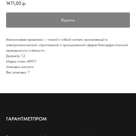
1471,00
р.
Купить
Алюминиевая проволока — тонкий и гибкий металл, применяемый в
электротехнической, строительной и промышленной сферах благодаря отличной
проводимости и лёгкости.
Диаметр: 1.2
Марка стали: Al99.7
Упаковка: кассета
Вес упаковки: 7
ГАРАНТМЕТПРОМ