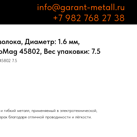
info@garant-metall.ru
+7 982 768 27 38
лока, Диаметр: 1.6 мм,
Mag 45802, Вес упаковки: 7.5
5802 7.5
и гибкий металл, применяемый в электротехнической,
рах благодаря отличной проводимости и лёгкости.