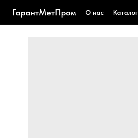
ГарантМетПром
О нас
Каталог