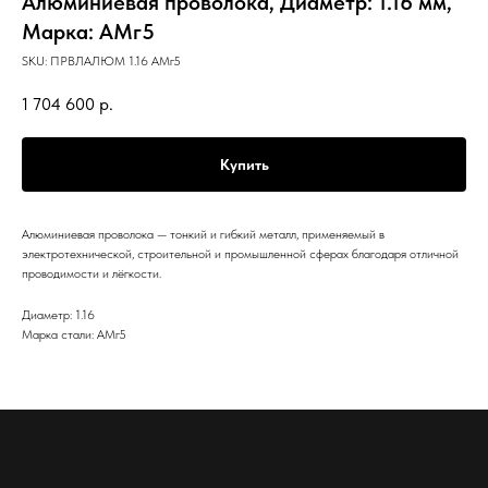
Алюминиевая проволока, Диаметр: 1.16 мм,
Марка: АМг5
SKU:
ПРВЛАЛЮМ 1.16 АМг5
1 704 600
р.
Купить
Алюминиевая проволока — тонкий и гибкий металл, применяемый в
электротехнической, строительной и промышленной сферах благодаря отличной
проводимости и лёгкости.
Диаметр: 1.16
Марка стали: АМг5