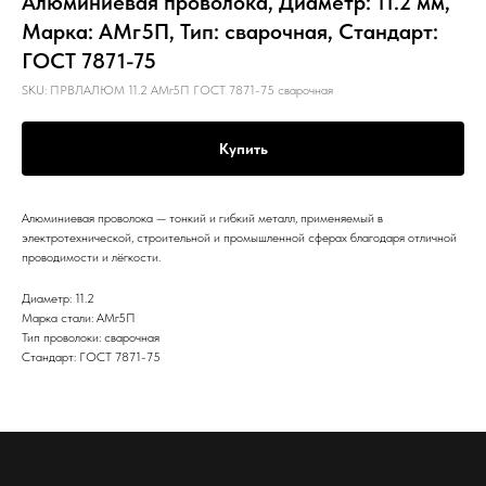
Алюминиевая проволока, Диаметр: 11.2 мм,
Марка: АМг5П, Тип: сварочная, Стандарт:
ГОСТ 7871-75
SKU:
ПРВЛАЛЮМ 11.2 АМг5П ГОСТ 7871-75 сварочная
Купить
Алюминиевая проволока — тонкий и гибкий металл, применяемый в
электротехнической, строительной и промышленной сферах благодаря отличной
проводимости и лёгкости.
Диаметр: 11.2
Марка стали: АМг5П
Тип проволоки: сварочная
Стандарт: ГОСТ 7871-75