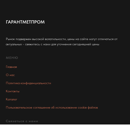
ГАРАНТМЕТПРОМ
Рынок подвержен высокой волатильности, цены на сайте могут отличаться от
актуальных - свяжитесь с нами для уточнения сегодняшней цены
МЕНЮ
Главная
О нас
Политика конфиденциальности
Контакты
Каталог
Пользовательское соглашение об использование cookie файлов
Связаться с нами
info@garant-metall.ru