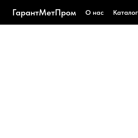
ГарантМетПром
О нас
Каталог