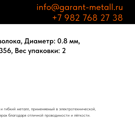
info@garant-metall.ru
+7 982 768 27 38
олока, Диаметр: 0.8 мм,
56, Вес упаковки: 2
и гибкий металл, применяемый в электротехнической,
рах благодаря отличной проводимости и лёгкости.