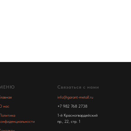
МЕНЮ
Связаться с нами
Главная
info@garant-metall.ru
О нас
+7 982 768 2738
Политика
1-й Красногвардейский
конфиденциальности
пр., 22, стр. 1
Контакты