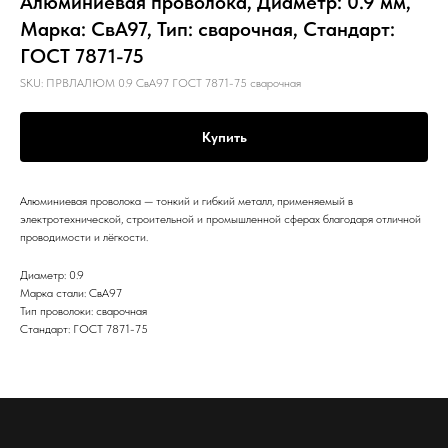
Алюминиевая проволока, Диаметр: 0.9 мм,
Марка: СвА97, Тип: сварочная, Стандарт:
ГОСТ 7871-75
SKU:
ПРВЛАЛЮМ 0.9 СвА97 ГОСТ 7871-75 сварочная
Купить
Алюминиевая проволока — тонкий и гибкий металл, применяемый в
электротехнической, строительной и промышленной сферах благодаря отличной
проводимости и лёгкости.
Диаметр: 0.9
Марка стали: СвА97
Тип проволоки: сварочная
Стандарт: ГОСТ 7871-75