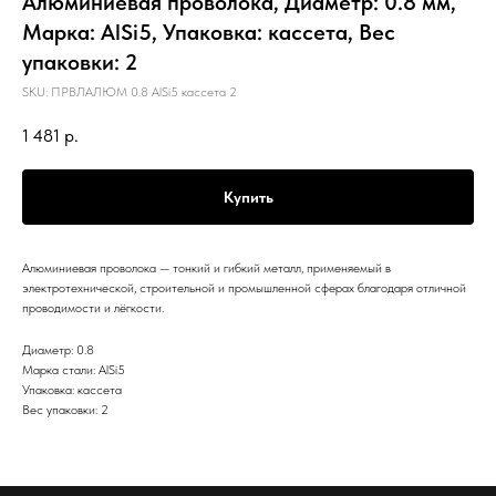
Алюминиевая проволока, Диаметр: 0.8 мм,
Марка: AlSi5, Упаковка: кассета, Вес
упаковки: 2
SKU:
ПРВЛАЛЮМ 0.8 AlSi5 кассета 2
1 481
р.
Купить
Алюминиевая проволока — тонкий и гибкий металл, применяемый в
электротехнической, строительной и промышленной сферах благодаря отличной
проводимости и лёгкости.
Диаметр: 0.8
Марка стали: AlSi5
Упаковка: кассета
Вес упаковки: 2