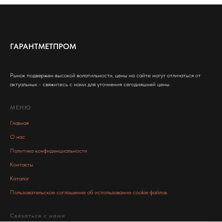
ГАРАНТМЕТПРОМ
Рынок подвержен высокой волатильности, цены на сайте могут отличаться от
актуальных - свяжитесь с нами для уточнения сегодняшней цены
МЕНЮ
Главная
О нас
Политика конфиденциальности
Контакты
Каталог
Пользовательское соглашение об использование cookie файлов
Связаться с нами