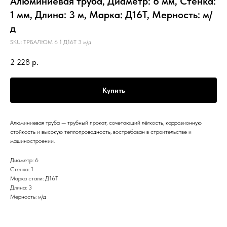
Алюминиевая труба, Диаметр: 6 мм, Стенка:
1 мм, Длина: 3 м, Марка: Д16Т, Мерность: м/
д
SKU:
ТРБАЛЮМ 6 1 Д16Т 3 м/д
2 228
р.
Купить
Алюминиевая труба — трубный прокат, сочетающий лёгкость, коррозионную
стойкость и высокую теплопроводность, востребован в строительстве и
машиностроении.
Диаметр: 6
Стенка: 1
Марка стали: Д16Т
Длина: 3
Мерность: м/д