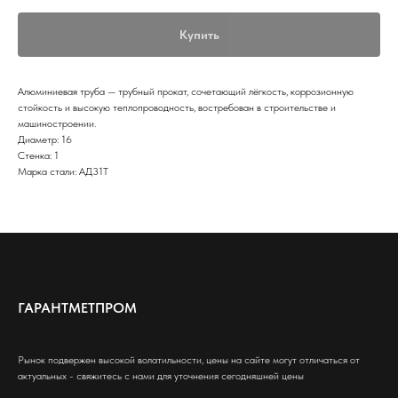
Купить
Алюминиевая труба — трубный прокат, сочетающий лёгкость, коррозионную
стойкость и высокую теплопроводность, востребован в строительстве и
машиностроении.
Диаметр: 16
Стенка: 1
Марка стали: АД31Т
ГАРАНТМЕТПРОМ
Рынок подвержен высокой волатильности, цены на сайте могут отличаться от
актуальных - свяжитесь с нами для уточнения сегодняшней цены