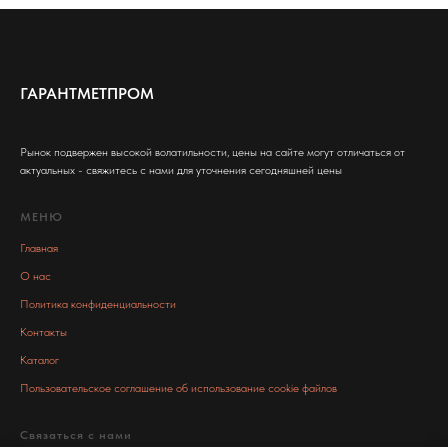
ГАРАНТМЕТПРОМ
Рынок подвержен высокой волатильности, цены на сайте могут отличаться от
актуальных - свяжитесь с нами для уточнения сегодняшней цены
МЕНЮ
Главная
О нас
Политика конфиденциальности
Контакты
Каталог
Пользовательское соглашение об использование cookie файлов
Связаться с нами