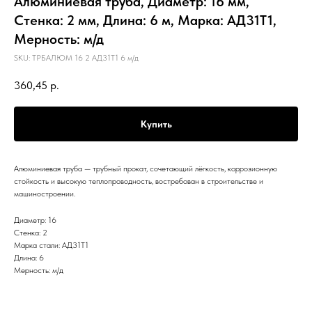
Алюминиевая труба, Диаметр: 16 мм,
Стенка: 2 мм, Длина: 6 м, Марка: АД31Т1,
Мерность: м/д
SKU:
ТРБАЛЮМ 16 2 АД31Т1 6 м/д
360,45
р.
Купить
Алюминиевая труба — трубный прокат, сочетающий лёгкость, коррозионную
стойкость и высокую теплопроводность, востребован в строительстве и
машиностроении.
Диаметр: 16
Стенка: 2
Марка стали: АД31Т1
Длина: 6
Мерность: м/д