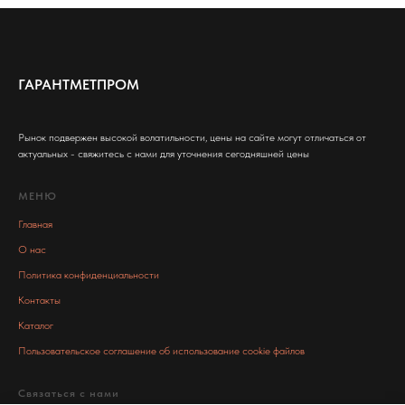
ГАРАНТМЕТПРОМ
Рынок подвержен высокой волатильности, цены на сайте могут отличаться от
актуальных - свяжитесь с нами для уточнения сегодняшней цены
МЕНЮ
Главная
О нас
Политика конфиденциальности
Контакты
Каталог
Пользовательское соглашение об использование cookie файлов
Связаться с нами