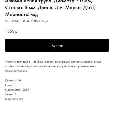
Алюминиевая труба, Диаметр: 40 мм,
Стенка: 8 мм, Длина: 3 м, Марка: Д16Т,
Мерность: м/д
SKU:
ТРБАЛЮМ 40 8 Д16Т 3 м/д
1 755
р.
Купить
Алюминиевая труба — трубный прокат, сочетающий лёгкость, коррозионную
стойкость и высокую теплопроводность, востребован в строительстве и
машиностроении.
Диаметр: 40
Стенка: 8
Марка стали: Д16Т
Длина: 3
Мерность: м/д