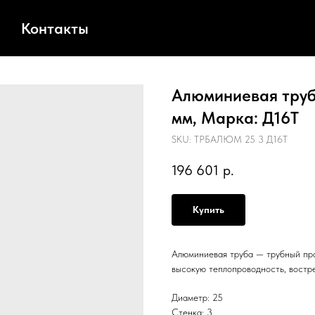
Контакты
Алюминиевая труба
мм, Марка: Д16Т
SKU:
ТРБАЛЮМ 25 3 Д16Т
196 601
р.
Купить
Алюминиевая труба — трубный про
высокую теплопроводность, востр
Диаметр: 25
Стенка: 3