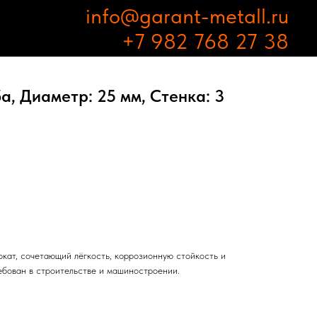
info@garant-metall.ru
+7 982 768 27 38
, Диаметр: 25 мм, Стенка: 3
кат, сочетающий лёгкость, коррозионную стойкость и
ебован в строительстве и машиностроении.