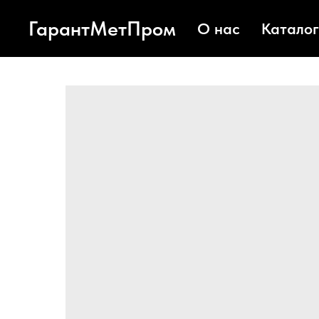
ГарантМетПром
О нас
Каталог