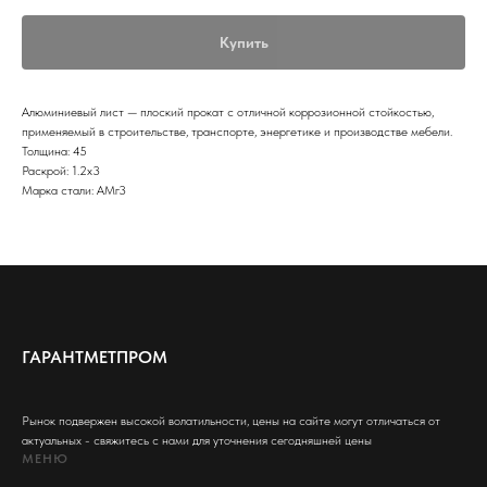
Купить
Алюминиевый лист — плоский прокат с отличной коррозионной стойкостью,
применяемый в строительстве, транспорте, энергетике и производстве мебели.
Толщина: 45
Раскрой: 1.2х3
Марка стали: АМг3
ГАРАНТМЕТПРОМ
Рынок подвержен высокой волатильности, цены на сайте могут отличаться от
актуальных - свяжитесь с нами для уточнения сегодняшней цены
МЕНЮ