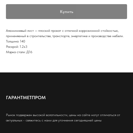
Купить
Алюминиевый лист — плоский прокат с отличной коррозионной стойкостью,
применяемый в строительстве, транспорте, энергетике и производстве мебели.
Толщина: 140
Раскрой: 1.2х3
Марка стали: Д16
ГАРАНТМЕТПРОМ
Рынок подвержен высокой волатильности, цены на сайте могут отличаться от
актуальных - свяжитесь с нами для уточнения сегодняшней цены