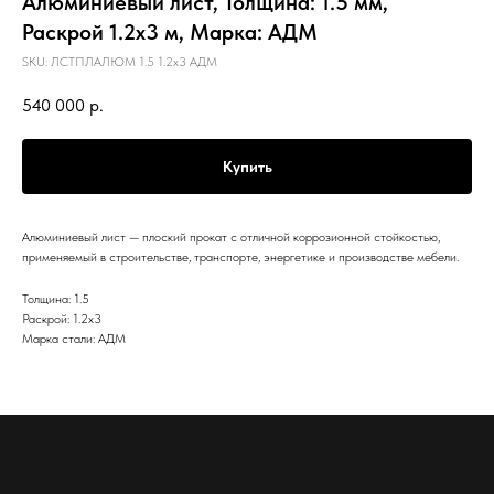
Алюминиевый лист, Толщина: 1.5 мм,
Раскрой 1.2х3 м, Марка: АДМ
SKU:
ЛСТПЛАЛЮМ 1.5 1.2х3 АДМ
540 000
р.
Купить
Алюминиевый лист — плоский прокат с отличной коррозионной стойкостью,
применяемый в строительстве, транспорте, энергетике и производстве мебели.
Толщина: 1.5
Раскрой: 1.2х3
Марка стали: АДМ