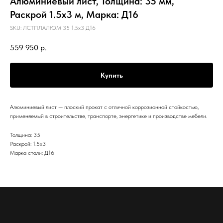
Алюминиевый лист, Толщина: 35 мм,
Раскрой 1.5х3 м, Марка: Д16
SKU:
ЛСТПЛАЛЮМ 35 1.5х3 Д16
559 950
р.
Купить
Алюминиевый лист — плоский прокат с отличной коррозионной стойкостью,
применяемый в строительстве, транспорте, энергетике и производстве мебели.
Толщина: 35
Раскрой: 1.5х3
Марка стали: Д16